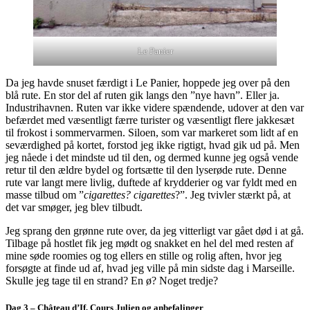
Le Panier
Da jeg havde snuset færdigt i Le Panier, hoppede jeg over på den
blå rute. En stor del af ruten gik langs den ”nye havn”. Eller ja.
Industrihavnen. Ruten var ikke videre spændende, udover at den var
befærdet med væsentligt færre turister og væsentligt flere jakkesæt
til frokost i sommervarmen. Siloen, som var markeret som lidt af en
seværdighed på kortet, forstod jeg ikke rigtigt, hvad gik ud på. Men
jeg nåede i det mindste ud til den, og dermed kunne jeg også vende
retur til den ældre bydel og fortsætte til den lyserøde rute. Denne
rute var langt mere livlig, duftede af krydderier og var fyldt med en
masse tilbud om ”
cigarettes? cigarettes
?”. Jeg tvivler stærkt på, at
det var smøger, jeg blev tilbudt.
Jeg sprang den grønne rute over, da jeg vitterligt var gået død i at gå.
Tilbage på hostlet fik jeg mødt og snakket en hel del med resten af
mine søde roomies og tog ellers en stille og rolig aften, hvor jeg
forsøgte at finde ud af, hvad jeg ville på min sidste dag i Marseille.
Skulle jeg tage til en strand? En ø? Noget tredje?
Dag 3 – Château d’If, Cours Julien og anbefalinger