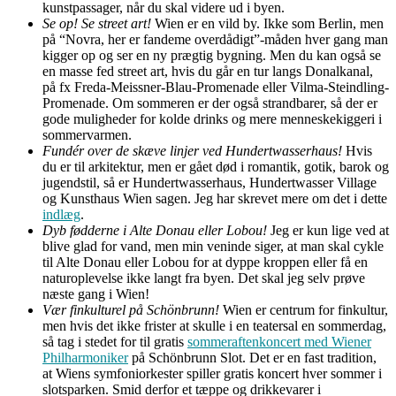
kunstpassager, når du skal videre ud i byen.
Se op! Se street art!
Wien er en vild by. Ikke som Berlin, men
på “Novra, her er fandeme overdådigt”-måden hver gang man
kigger op og ser en ny prægtig bygning. Men du kan også se
en masse fed street art, hvis du går en tur langs Donalkanal,
på fx Freda-Meissner-Blau-Promenade eller Vilma-Steindling-
Promenade. Om sommeren er der også strandbarer, så der er
gode muligheder for kolde drinks og mere menneskekiggeri i
sommervarmen.
Fundér over de skæve linjer ved Hundertwasserhaus!
Hvis
du er til arkitektur, men er gået død i romantik, gotik, barok og
jugendstil, så er Hundertwasserhaus, Hundertwasser Village
og Kunsthaus Wien sagen. Jeg har skrevet mere om det i dette
indlæg
.
Dyb fødderne i Alte Donau eller Lobou!
Jeg er kun lige ved at
blive glad for vand, men min veninde siger, at man skal cykle
til Alte Donau eller Lobou for at dyppe kroppen eller få en
naturoplevelse ikke langt fra byen. Det skal jeg selv prøve
næste gang i Wien!
Vær finkulturel på Schönbrunn!
Wien er centrum for finkultur,
men hvis det ikke frister at skulle i en teatersal en sommerdag,
så tag i stedet for til gratis
sommeraftenkoncert med Wiener
Philharmoniker
på Schönbrunn Slot. Det er en fast tradition,
at Wiens symfoniorkester spiller gratis koncert hver sommer i
slotsparken. Smid derfor et tæppe og drikkevarer i