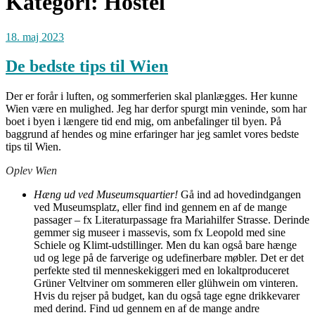
Kategori:
Hostel
18. maj 2023
De bedste tips til Wien
Der er forår i luften, og sommerferien skal planlægges. Her kunne
Wien være en mulighed. Jeg har derfor spurgt min veninde, som har
boet i byen i længere tid end mig, om anbefalinger til byen. På
baggrund af hendes og mine erfaringer har jeg samlet vores bedste
tips til Wien.
Oplev Wien
Hæng ud ved Museumsquartier!
Gå ind ad hovedindgangen
ved Museumsplatz, eller find ind gennem en af de mange
passager – fx Literaturpassage fra Mariahilfer Strasse. Derinde
gemmer sig museer i massevis, som fx Leopold med sine
Schiele og Klimt-udstillinger. Men du kan også bare hænge
ud og lege på de farverige og udefinerbare møbler. Det er det
perfekte sted til menneskekiggeri med en lokaltproduceret
Grüner Veltviner om sommeren eller glühwein om vinteren.
Hvis du rejser på budget, kan du også tage egne drikkevarer
med derind. Find ud gennem en af de mange andre