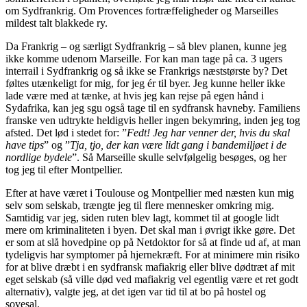
om Sydfrankrig. Om Provences fortræffeligheder og Marseilles
mildest talt blakkede ry.
Da Frankrig – og særligt Sydfrankrig – så blev planen, kunne jeg
ikke komme udenom Marseille. For kan man tage på ca. 3 ugers
interrail i Sydfrankrig og så ikke se Frankrigs næststørste by? Det
føltes utænkeligt for mig, for jeg ér til byer. Jeg kunne heller ikke
lade være med at tænke, at hvis jeg kan rejse på egen hånd i
Sydafrika, kan jeg sgu også tage til en sydfransk havneby. Familiens
franske ven udtrykte heldigvis heller ingen bekymring, inden jeg tog
afsted. Det lød i stedet for: ”
Fedt! Jeg har venner der, hvis du skal
have tips
” og ”
Tja, tjo, der kan være lidt gang i bandemiljøet i de
nordlige bydele
”. Så Marseille skulle selvfølgelig besøges, og her
tog jeg til efter Montpellier.
Efter at have været i Toulouse og Montpellier med næsten kun mig
selv som selskab, trængte jeg til flere mennesker omkring mig.
Samtidig var jeg, siden ruten blev lagt, kommet til at google lidt
mere om kriminaliteten i byen. Det skal man i øvrigt ikke gøre. Det
er som at slå hovedpine op på Netdoktor for så at finde ud af, at man
tydeligvis har symptomer på hjernekræft. For at minimere min risiko
for at blive dræbt i en sydfransk mafiakrig eller blive dødtræt af mit
eget selskab (så ville død ved mafiakrig vel egentlig være et ret godt
alternativ), valgte jeg, at det igen var tid til at bo på hostel og
sovesal.