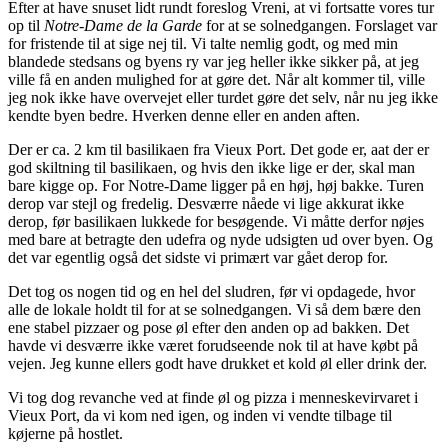
Efter at have snuset lidt rundt foreslog Vreni, at vi fortsatte vores tur
op til
Notre-Dame de la Garde
for at se solnedgangen. Forslaget var
for fristende til at sige nej til. Vi talte nemlig godt, og med min
blandede stedsans og byens ry var jeg heller ikke sikker på, at jeg
ville få en anden mulighed for at gøre det. Når alt kommer til, ville
jeg nok ikke have overvejet eller turdet gøre det selv, når nu jeg ikke
kendte byen bedre. Hverken denne eller en anden aften.
Der er ca. 2 km til basilikaen fra Vieux Port. Det gode er, aat der er
god skiltning til basilikaen, og hvis den ikke lige er der, skal man
bare kigge op. For Notre-Dame ligger på en høj, høj bakke. Turen
derop var stejl og fredelig. Desværre nåede vi lige akkurat ikke
derop, før basilikaen lukkede for besøgende. Vi måtte derfor nøjes
med bare at betragte den udefra og nyde udsigten ud over byen. Og
det var egentlig også det sidste vi primært var gået derop for.
Det tog os nogen tid og en hel del sludren, før vi opdagede, hvor
alle de lokale holdt til for at se solnedgangen. Vi så dem bære den
ene stabel pizzaer og pose øl efter den anden op ad bakken. Det
havde vi desværre ikke været forudseende nok til at have købt på
vejen. Jeg kunne ellers godt have drukket et kold øl eller drink der.
Vi tog dog revanche ved at finde øl og pizza i menneskevirvaret i
Vieux Port, da vi kom ned igen, og inden vi vendte tilbage til
køjerne på hostlet.