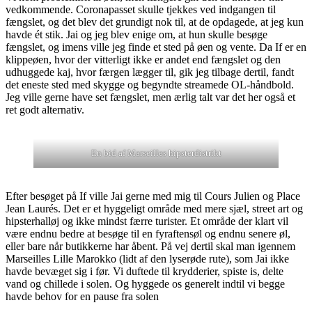
vedkommende. Coronapasset skulle tjekkes ved indgangen til
fængslet, og det blev det grundigt nok til, at de opdagede, at jeg kun
havde ét stik. Jai og jeg blev enige om, at hun skulle besøge
fængslet, og imens ville jeg finde et sted på øen og vente. Da If er en
klippeøen, hvor der vitterligt ikke er andet end fængslet og den
udhuggede kaj, hvor færgen lægger til, gik jeg tilbage dertil, fandt
det eneste sted med skygge og begyndte streamede OL-håndbold.
Jeg ville gerne have set fængslet, men ærlig talt var det her også et
ret godt alternativ.
En bid af Marseilles hipsterdistrikt
Efter besøget på If ville Jai gerne med mig til Cours Julien og Place
Jean Laurés. Det er et hyggeligt område med mere sjæl, street art og
hipsterhalløj og ikke mindst færre turister. Et område der klart vil
være endnu bedre at besøge til en fyraftensøl og endnu senere øl,
eller bare når butikkerne har åbent. På vej dertil skal man igennem
Marseilles Lille Marokko (lidt af den lyserøde rute), som Jai ikke
havde bevæget sig i før. Vi duftede til krydderier, spiste is, delte
vand og chillede i solen. Og hyggede os generelt indtil vi begge
havde behov for en pause fra solen