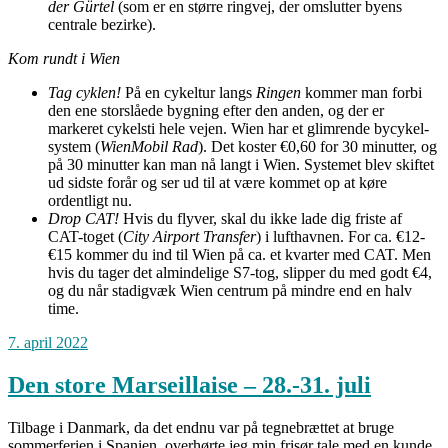
der Gürtel
(som er en større ringvej, der omslutter byens
centrale bezirke).
Kom rundt i Wien
Tag cyklen!
På en cykeltur langs
Ringen
kommer man forbi
den ene storslåede bygning efter den anden, og der er
markeret cykelsti hele vejen. Wien har et glimrende bycykel-
system (
WienMobil Rad
). Det koster €0,60 for 30 minutter, og
på 30 minutter kan man nå langt i Wien. Systemet blev skiftet
ud sidste forår og ser ud til at være kommet op at køre
ordentligt nu.
Drop CAT!
Hvis du flyver, skal du ikke lade dig friste af
CAT-toget (
City Airport Transfer
) i lufthavnen. For ca. €12-
€15 kommer du ind til Wien på ca. et kvarter med CAT. Men
hvis du tager det almindelige S7-tog, slipper du med godt €4,
og du når stadigvæk Wien centrum på mindre end en halv
time.
7. april 2022
Den store Marseillaise – 28.-31. juli
Tilbage i Danmark, da det endnu var på tegnebrættet at bruge
sommerferien i Spanien, overhørte jeg min frisør tale med en kunde