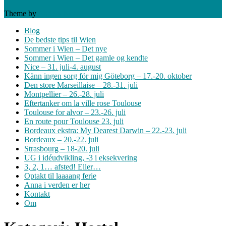
Theme by
Anders Norén
Blog
De bedste tips til Wien
Sommer i Wien – Det nye
Sommer i Wien – Det gamle og kendte
Nice – 31. juli-4. august
Känn ingen sorg för mig Göteborg – 17.-20. oktober
Den store Marseillaise – 28.-31. juli
Montpellier – 26.-28. juli
Eftertanker om la ville rose Toulouse
Toulouse for alvor – 23.-26. juli
En route pour Toulouse 23. juli
Bordeaux ekstra: My Dearest Darwin – 22.-23. juli
Bordeaux – 20.-22. juli
Strasbourg – 18-20. juli
UG i idéudvikling, -3 i eksekvering
3, 2, 1… afsted! Eller…
Optakt til laaaang ferie
Anna i verden er her
Kontakt
Om