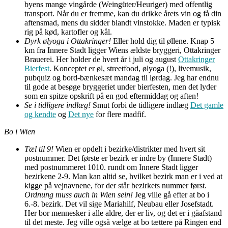
byens mange vingårde (Weingüter/Heuriger) med offentlig
transport. Når du er fremme, kan du drikke årets vin og få din
aftensmad, mens du sidder blandt vinstokke. Maden er typisk
rig på kød, kartofler og kål.
Dyrk ølyoga i Ottakringer!
Eller hold dig til øllene. Knap 5
km fra Innere Stadt ligger Wiens ældste bryggeri, Ottakringer
Brauerei. Her holder de hvert år i juli og august
Ottakringer
Bierfest
. Konceptet er øl, streetfood, ølyoga (!), livemusik,
pubquiz og bord-bænkesæt mandag til lørdag. Jeg har endnu
til gode at besøge bryggeriet under bierfesten, men det lyder
som en spitze opskrift på en god eftermiddag og aften!
Se i tidligere indlæg!
Smut forbi de tidligere indlæg
Det gamle
og kendte
og
Det nye
for flere madfif.
Bo i Wien
Tæl til 9!
Wien er opdelt i bezirke/distrikter med hvert sit
postnummer. Det første er bezirk er indre by (Innere Stadt)
med postnummeret 1010. rundt om Innere Stadt ligger
bezirkene 2-9. Man kan altid se, hvilket bezirk man er i ved at
kigge på vejnavnene, for der står bezirkets nummer først.
Ordnung muss auch in Wien sein!
Jeg ville gå efter at bo i
6.-8. bezirk. Det vil sige Mariahilf, Neubau eller Josefstadt.
Her bor mennesker i alle aldre, der er liv, og det er i gåafstand
til det meste. Jeg ville også vælge at bo tættere på Ringen end