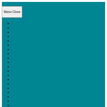
Anna i verden
Menu
Close
Blog
De bedste tips til Wien
Sommer i Wien – Det nye
Sommer i Wien – Det gamle og kendte
Nice – 31. juli-4. august
Känn ingen sorg för mig Göteborg – 17.-20. oktober
Den store Marseillaise – 28.-31. juli
Montpellier – 26.-28. juli
Eftertanker om la ville rose Toulouse
Toulouse for alvor – 23.-26. juli
En route pour Toulouse 23. juli
Bordeaux ekstra: My Dearest Darwin – 22.-23. juli
Bordeaux – 20.-22. juli
Strasbourg – 18-20. juli
UG i idéudvikling, -3 i eksekvering
3, 2, 1… afsted! Eller…
Optakt til laaaang ferie
Anna i verden er her
Kontakt
Om