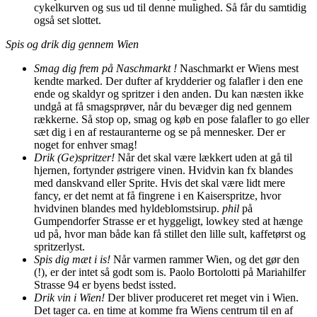
cykelkurven og sus ud til denne mulighed. Så får du samtidig
også set slottet.
Spis og drik dig gennem Wien
Smag dig frem på Naschmarkt !
Naschmarkt er Wiens mest
kendte marked. Der dufter af krydderier og falafler i den ene
ende og skaldyr og spritzer i den anden. Du kan næsten ikke
undgå at få smagsprøver, når du bevæger dig ned gennem
rækkerne. Så stop op, smag og køb en pose falafler to go eller
sæt dig i en af restauranterne og se på mennesker. Der er
noget for enhver smag!
Drik (Ge)spritzer!
Når det skal være lækkert uden at gå til
hjernen, fortynder østrigere vinen. Hvidvin kan fx blandes
med danskvand eller Sprite. Hvis det skal være lidt mere
fancy, er det nemt at få fingrene i en Kaiserspritze, hvor
hvidvinen blandes med hyldeblomstsirup.
phil
på
Gumpendorfer Strasse er et hyggeligt, lowkey sted at hænge
ud på, hvor man både kan få stillet den lille sult, kaffetørst og
spritzerlyst.
Spis dig mæt i is!
Når varmen rammer Wien, og det gør den
(!), er der intet så godt som is. Paolo Bortolotti på Mariahilfer
Strasse 94 er byens bedst issted.
Drik vin i Wien!
Der bliver produceret ret meget vin i Wien.
Det tager ca. en time at komme fra Wiens centrum til en af