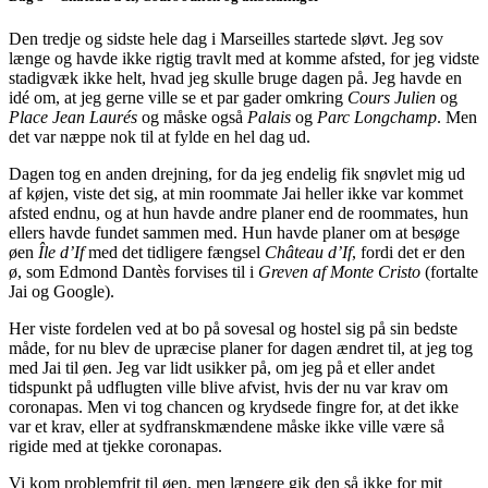
Den tredje og sidste hele dag i Marseilles startede sløvt. Jeg sov
længe og havde ikke rigtig travlt med at komme afsted, for jeg vidste
stadigvæk ikke helt, hvad jeg skulle bruge dagen på. Jeg havde en
idé om, at jeg gerne ville se et par gader omkring
Cours Julien
og
Place Jean Laurés
og måske også
Palais
og
Parc Longchamp
. Men
det var næppe nok til at fylde en hel dag ud.
Dagen tog en anden drejning, for da jeg endelig fik snøvlet mig ud
af køjen, viste det sig, at min roommate Jai heller ikke var kommet
afsted endnu, og at hun havde andre planer end de roommates, hun
ellers havde fundet sammen med. Hun havde planer om at besøge
øen
Île d’If
med det tidligere fængsel
Château d’If
, fordi det er den
ø, som Edmond Dantès forvises til i
Greven af Monte Cristo
(fortalte
Jai og Google).
Her viste fordelen ved at bo på sovesal og hostel sig på sin bedste
måde, for nu blev de upræcise planer for dagen ændret til, at jeg tog
med Jai til øen. Jeg var lidt usikker på, om jeg på et eller andet
tidspunkt på udflugten ville blive afvist, hvis der nu var krav om
coronapas. Men vi tog chancen og krydsede fingre for, at det ikke
var et krav, eller at sydfranskmændene måske ikke ville være så
rigide med at tjekke coronapas.
Vi kom problemfrit til øen, men længere gik den så ikke for mit