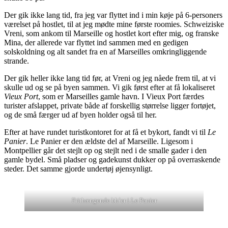
Der gik ikke lang tid, fra jeg var flyttet ind i min køje på 6-personers
værelset på hostlet, til at jeg mødte mine første roomies. Schweiziske
Vreni, som ankom til Marseille og hostlet kort efter mig, og franske
Mina, der allerede var flyttet ind sammen med en gedigen
solskoldning og alt sandet fra en af Marseilles omkringliggende
strande.
Der gik heller ikke lang tid før, at Vreni og jeg nåede frem til, at vi
skulle ud og se på byen sammen. Vi gik først efter at få lokaliseret
Vieux Port
, som er Marseilles gamle havn. I Vieux Port færdes
turister afslappet, private både af forskellig størrelse ligger fortøjet,
og de små færger ud af byen holder også til her.
Efter at have rundet turistkontoret for at få et bykort, fandt vi til
Le
Panier
. Le Panier er den ældste del af Marseille. Ligesom i
Montpellier går det stejlt op og stejlt ned i de smalle gader i den
gamle bydel. Små pladser og gadekunst dukker op på overraskende
steder. Det samme gjorde undertøj øjensynligt.
Frithængende bh’er i Le Panier