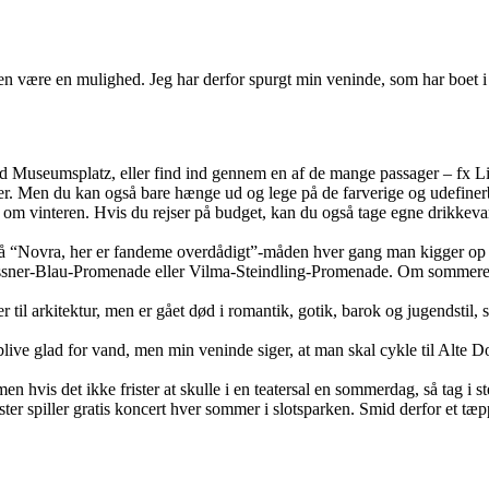
en være en mulighed. Jeg har derfor spurgt min veninde, som har boet i
Museumsplatz, eller find ind gennem en af de mange passager – fx Lite
r. Men du kan også bare hænge ud og lege på de farverige og udefinerb
om vinteren. Hvis du rejser på budget, kan du også tage egne drikkev
på “Novra, her er fandeme overdådigt”-måden hver gang man kigger op 
Meissner-Blau-Promenade eller Vilma-Steindling-Promenade. Om sommeren 
r til arkitektur, men er gået død i romantik, gotik, barok og jugendst
blive glad for vand, men min veninde siger, at man skal cykle til Alte 
n hvis det ikke frister at skulle i en teatersal en sommerdag, så tag i ste
ster spiller gratis koncert hver sommer i slotsparken. Smid derfor et tæ