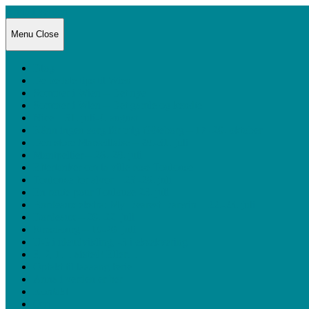
Anna i verden
Menu
Close
Blog
De bedste tips til Wien
Sommer i Wien – Det nye
Sommer i Wien – Det gamle og kendte
Nice – 31. juli-4. august
Känn ingen sorg för mig Göteborg – 17.-20. oktober
Den store Marseillaise – 28.-31. juli
Montpellier – 26.-28. juli
Eftertanker om la ville rose Toulouse
Toulouse for alvor – 23.-26. juli
En route pour Toulouse 23. juli
Bordeaux ekstra: My Dearest Darwin – 22.-23. juli
Bordeaux – 20.-22. juli
Strasbourg – 18-20. juli
UG i idéudvikling, -3 i eksekvering
3, 2, 1… afsted! Eller…
Optakt til laaaang ferie
Anna i verden er her
Kontakt
Om