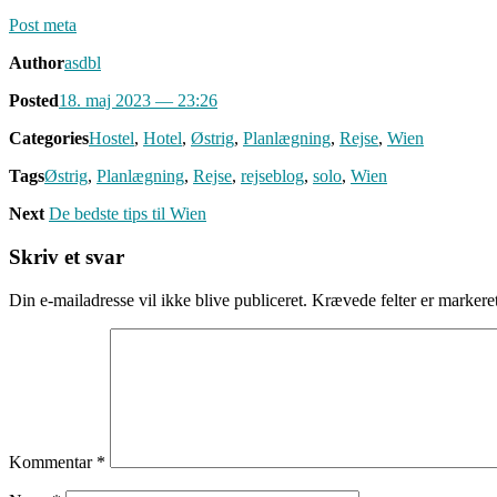
Post meta
Author
asdbl
Posted
18. maj 2023
— 23:26
Categories
Hostel
,
Hotel
,
Østrig
,
Planlægning
,
Rejse
,
Wien
Tags
Østrig
,
Planlægning
,
Rejse
,
rejseblog
,
solo
,
Wien
Next
De bedste tips til Wien
Skriv et svar
Din e-mailadresse vil ikke blive publiceret.
Krævede felter er marker
Kommentar
*