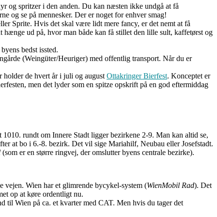
yr og spritzer i den anden. Du kan næsten ikke undgå at få
erne og se på mennesker. Der er noget for enhver smag!
er Sprite. Hvis det skal være lidt mere fancy, er det nemt at få
hænge ud på, hvor man både kan få stillet den lille sult, kaffetørst og
 byens bedst issted.
ngårde (Weingüter/Heuriger) med offentlig transport. Når du er
 holder de hvert år i juli og august
Ottakringer Bierfest
. Konceptet er
ierfesten, men det lyder som en spitze opskrift på en god eftermiddag
t 1010. rundt om Innere Stadt ligger bezirkene 2-9. Man kan altid se,
fter at bo i 6.-8. bezirk. Det vil sige Mariahilf, Neubau eller Josefstadt.
l
(som er en større ringvej, der omslutter byens centrale bezirke).
e vejen. Wien har et glimrende bycykel-system (
WienMobil Rad
). Det
et op at køre ordentligt nu.
d til Wien på ca. et kvarter med CAT. Men hvis du tager det