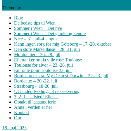
Theme by
Anders Norén
Blog
De bedste tips til Wien
Sommer i Wien – Det nye
Sommer i Wien – Det gamle og kendte
Nice – 31. juli-4. august
Känn ingen sorg för mig Göteborg – 17.-20. oktober
Den store Marseillaise – 28.-31. juli
Montpellier – 26.-28. juli
Eftertanker om la ville rose Toulouse
Toulouse for alvor – 23.-26. juli
En route pour Toulouse 23. juli
Bordeaux ekstra: My Dearest Darwin – 22.-23. juli
Bordeaux – 20.-22. juli
Strasbourg – 18-20. juli
UG i idéudvikling, -3 i eksekvering
3, 2, 1… afsted! Eller…
Optakt til laaaang ferie
Anna i verden er her
Kontakt
Om
18. maj 2023