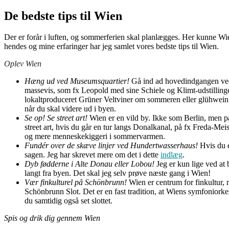
De bedste tips til Wien
Der er forår i luften, og sommerferien skal planlægges. Her kunne Wi
hendes og mine erfaringer har jeg samlet vores bedste tips til Wien.
Oplev Wien
Hæng ud ved Museumsquartier!
Gå ind ad hovedindgangen ved 
massevis, som fx Leopold med sine Schiele og Klimt-udstillinge
lokaltproduceret Grüner Veltviner om sommeren eller glühwein 
når du skal videre ud i byen.
Se op! Se street art!
Wien er en vild by. Ikke som Berlin, men 
street art, hvis du går en tur langs Donalkanal, på fx Freda-
og mere menneskekiggeri i sommervarmen.
Fundér over de skæve linjer ved Hundertwasserhaus!
Hvis du e
sagen. Jeg har skrevet mere om det i dette
indlæg
.
Dyb fødderne i Alte Donau eller Lobou!
Jeg er kun lige ved at 
langt fra byen. Det skal jeg selv prøve næste gang i Wien!
Vær finkulturel på Schönbrunn!
Wien er centrum for finkultur, me
Schönbrunn Slot. Det er en fast tradition, at Wiens symfoniorke
du samtidig også set slottet.
Spis og drik dig gennem Wien