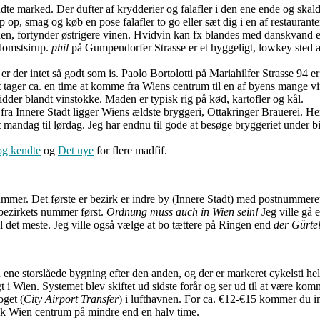
e marked. Der dufter af krydderier og falafler i den ene ende og skald
p, smag og køb en pose falafler to go eller sæt dig i en af restaurant
nen, fortynder østrigere vinen. Hvidvin kan fx blandes med danskvand ell
blomstsirup.
phil
på Gumpendorfer Strasse er et hyggeligt, lowkey sted at 
 der intet så godt som is. Paolo Bortolotti på Mariahilfer Strasse 94 er
t tager ca. en time at komme fra Wiens centrum til en af byens mange vi
dder blandt vinstokke. Maden er typisk rig på kød, kartofler og kål.
fra Innere Stadt ligger Wiens ældste bryggeri, Ottakringer Brauerei. Her
 mandag til lørdag. Jeg har endnu til gode at besøge bryggeriet under b
og kendte
og
Det nye
for flere madfif.
nummer. Det første er bezirk er indre by (Innere Stadt) med postnummere
 bezirkets nummer først.
Ordnung muss auch in Wien sein!
Jeg ville gå e
 til det meste. Jeg ville også vælge at bo tættere på Ringen end
der Gürte
ne storslåede bygning efter den anden, og der er markeret cykelsti hel
 i Wien. Systemet blev skiftet ud sidste forår og ser ud til at være komm
oget (
City Airport Transfer
) i lufthavnen. For ca. €12-€15 kommer du in
æk Wien centrum på mindre end en halv time.