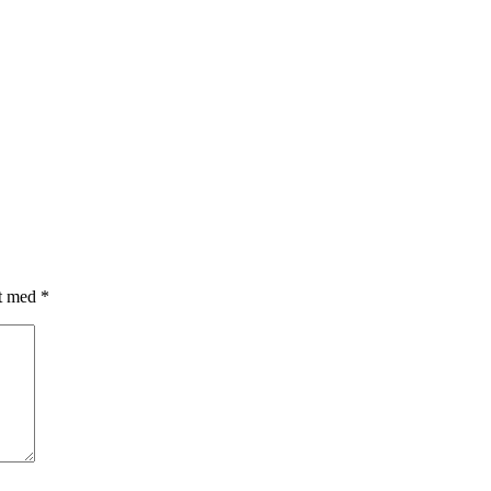
et med
*