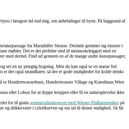
 byen i længere tid end mig, om anbefalinger til byen. På baggrund af
raturpassage fra Mariahilfer Strasse. Derinde gemmer sig museer i
are møbler. Det er det perfekte sted til menneskekiggeri med en
arer med derind. Find ud gennem en af de mange andre kunstpassager,
og ser en ny prægtig bygning. Men du kan også se en masse fed
er der også strandbarer, så der er gode muligheder for kolde drinks
il, så er Hundertwasserhaus, Hundertwasser Village og Kunsthaus Wien
Donau eller Lobou for at dyppe kroppen eller få en naturoplevelse ikke
det for til gratis
sommeraftenkoncert med Wiener Philharmoniker
på
ppe og drikkevarer i cykelkurven og sus ud til denne mulighed. Så får