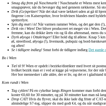
Smag dig frem på Naschmarkt !
Naschmarkt er Wiens mest kendt
smagsprøver, når du bevæger dig ned gennem rækkerne. Så stop o
Drik (Ge)spritzer!
Når det skal være lækkert uden at gå til hjer
fingrene i en Kaiserspritze, hvor hvidvinen blandes med hylde
spritzerlyst.
Spis dig mæt i is!
Når varmen rammer Wien, og det gør den (!), er
Drik vin i Wien!
Der bliver produceret ret meget vin i Wien. De
fremme, kan du drikke årets vin og få din aftensmad, mens du si
Dyrk ølyoga i Ottakringer!
Eller hold dig til øllene. Knap 5 km 
øl, streetfood, ølyoga (!), livemusik, pubquiz og bord-bænkesæt
og aften!
Se i tidligere indlæg!
Smut forbi de tidligere indlæg
Det gamle 
Bo i Wien
Tæl til 9!
Wien er opdelt i bezirke/distrikter med hvert sit post
hvilket bezirk man er i ved at kigge på vejnavnene, for der står
Her bor mennesker i alle aldre, der er liv, og det er i gåafstand
Kom rundt i Wien
Tag cyklen!
På en cykeltur langs
Ringen
kommer man forbi den e
koster €0,60 for 30 minutter, og på 30 minutter kan man nå langt
Drop CAT!
Hvis du flyver, skal du ikke lade dig friste af CAT-t
almindelige S7-tog, slipper du med godt €4, og du når stadigv