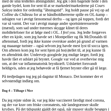
med de små testteltes åbningstider. Jeg gik i den bagende hede i den
gamle bydel, kom for sent til at se markedet/markederne på
Cours
Saleya
inden for ordentlig ”åbningstid”. Jeg holdt pause på vej op ad
Colline du Château
for at se håndboldherrerne spille en OL-kamp –
udsigten var i øvrigt fænomenal derfra – og igen på toppen, fordi det
var så varmt. Der var i øvrigt mange andre sportsinteresserede
(mænd), som sad under træernes skygge klinet til deres
mobiltelefoner for at følge med i OL.
I feel you.
Jeg ledte forgæves
efter en kjole, som jeg havde set i Montpellier og fik McDonalds til
aftensmad, fordi jeg ikke kunne overskue andet på grund af varmen
og maaange turister – også selvom jeg havde mest lyst til socca igen.
Om aftenen kom jeg for sent hjem på ho(s)tellet til, at jeg kunne få
en aftendrink der. Undervejs googlede jeg mulige læger, fordi jeg
havde fået et udslæt på brystet. Google var ved at overbevise mig
om, at det var inflammatorisk brystkræft. Udslættet forsvandt
heldigvis, uden at jeg behøvede at få fjernet bryster eller gå til læge.
På tredjedagen tog jeg på dagstur til Monaco. Det kommer der et
selvstændigt indlæg om.
Dag 4 – Tilbage i Nice
Da jeg rejste sidste år, var jeg ikke vaccineret færdigt mod corona,
og der var krav om friske coronatests, når landegrænser skulle
krydses. På det tidspunkt gjaldt det også, når museer skulle besøges i