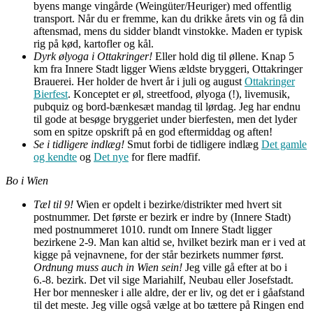
byens mange vingårde (Weingüter/Heuriger) med offentlig
transport. Når du er fremme, kan du drikke årets vin og få din
aftensmad, mens du sidder blandt vinstokke. Maden er typisk
rig på kød, kartofler og kål.
Dyrk ølyoga i Ottakringer!
Eller hold dig til øllene. Knap 5
km fra Innere Stadt ligger Wiens ældste bryggeri, Ottakringer
Brauerei. Her holder de hvert år i juli og august
Ottakringer
Bierfest
. Konceptet er øl, streetfood, ølyoga (!), livemusik,
pubquiz og bord-bænkesæt mandag til lørdag. Jeg har endnu
til gode at besøge bryggeriet under bierfesten, men det lyder
som en spitze opskrift på en god eftermiddag og aften!
Se i tidligere indlæg!
Smut forbi de tidligere indlæg
Det gamle
og kendte
og
Det nye
for flere madfif.
Bo i Wien
Tæl til 9!
Wien er opdelt i bezirke/distrikter med hvert sit
postnummer. Det første er bezirk er indre by (Innere Stadt)
med postnummeret 1010. rundt om Innere Stadt ligger
bezirkene 2-9. Man kan altid se, hvilket bezirk man er i ved at
kigge på vejnavnene, for der står bezirkets nummer først.
Ordnung muss auch in Wien sein!
Jeg ville gå efter at bo i
6.-8. bezirk. Det vil sige Mariahilf, Neubau eller Josefstadt.
Her bor mennesker i alle aldre, der er liv, og det er i gåafstand
til det meste. Jeg ville også vælge at bo tættere på Ringen end