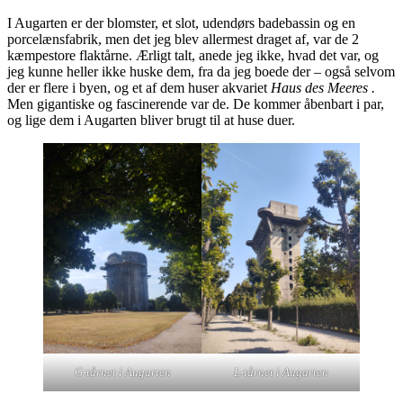
I Augarten er der blomster, et slot, udendørs badebassin og en
porcelænsfabrik, men det jeg blev allermest draget af, var de 2
kæmpestore flaktårne. Ærligt talt, anede jeg ikke, hvad det var, og
jeg kunne heller ikke huske dem, fra da jeg boede der – også selvom
der er flere i byen, og et af dem huser akvariet
Haus des Meeres .
Men gigantiske og fascinerende var de. De kommer åbenbart i par,
og lige dem i Augarten bliver brugt til at huse duer.
G-tårnet i Augarten
L-tårnet i Augarten