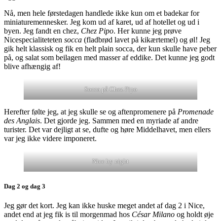
Nå, men hele førstedagen handlede ikke kun om et badekar for
miniaturemennesker. Jeg kom ud af karet, ud af hotellet og ud i
byen. Jeg fandt en chez,
Chez Pipo
. Her kunne jeg prøve
Nicespecialiteteten
socca
(fladbrød lavet på kikærtemel) og øl! Jeg
gik helt klassisk og fik en helt plain socca, der kun skulle have peber
på, og salat som beilagen med masser af eddike. Det kunne jeg godt
blive afhængig af!
Socca på Chez Pipo
Herefter følte jeg, at jeg skulle se og aftenpromenere på
Promenade
des Anglais
. Det gjorde jeg. Sammen med en myriade af andre
turister. Det var dejligt at se, dufte og høre Middelhavet, men ellers
var jeg ikke videre imponeret.
Nice by night
Dag 2 og dag 3
Jeg gør det kort. Jeg kan ikke huske meget andet af dag 2 i Nice,
andet end at jeg fik is til morgenmad hos
César Milano
og holdt øje