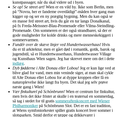
kunstpassager, når du skal videre ud i byen.
Se op! Se street art!
Wien er en vild by. Ikke som Berlin, men
på “Novra, her er fandeme overdådigt”-måden hver gang man
kigger op og ser en ny prægtig bygning. Men du kan også se
en masse fed street art, hvis du går en tur langs Donalkanal,
på fx Freda-Meissner-Blau-Promenade eller Vilma-Steindling-
Promenade. Om sommeren er der også strandbarer, så der er
gode muligheder for kolde drinks og mere menneskekiggeri i
sommervarmen.
Fundér over de skæve linjer ved Hundertwasserhaus!
Hvis
du er til arkitektur, men er gået død i romantik, gotik, barok og
jugendstil, så er Hundertwasserhaus, Hundertwasser Village
og Kunsthaus Wien sagen. Jeg har skrevet mere om det i dette
indlæg
.
Dyb fødderne i Alte Donau eller Lobou!
Jeg er kun lige ved at
blive glad for vand, men min veninde siger, at man skal cykle
til Alte Donau eller Lobou for at dyppe kroppen eller få en
naturoplevelse ikke langt fra byen. Det skal jeg selv prøve
næste gang i Wien!
Vær finkulturel på Schönbrunn!
Wien er centrum for finkultur,
men hvis det ikke frister at skulle i en teatersal en sommerdag,
så tag i stedet for til gratis
sommeraftenkoncert med Wiener
Philharmoniker
på Schönbrunn Slot. Det er en fast tradition,
at Wiens symfoniorkester spiller gratis koncert hver sommer i
slotsparken. Smid derfor et tæppe og drikkevarer i