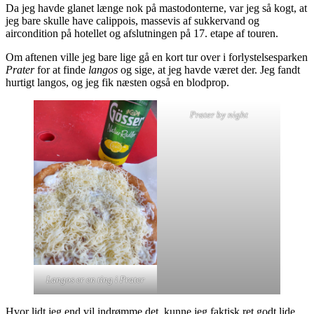
Da jeg havde glanet længe nok på mastodonterne, var jeg så kogt, at
jeg bare skulle have calippois, massevis af sukkervand og
aircondition på hotellet og afslutningen på 17. etape af touren.
Om aftenen ville jeg bare lige gå en kort tur over i forlystelsesparken
Prater
for at finde
langos
og sige, at jeg havde været der. Jeg fandt
hurtigt langos, og jeg fik næsten også en blodprop.
Prater by night
Langos er en ting i Prater
Hvor lidt jeg end vil indrømme det, kunne jeg faktisk ret godt lide