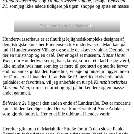
Hundertwasserhaus
og
Hundertwasser Village
, besøge
Belvedere
21
, som jeg ikke nåede tidligere på ugen, shoppe og spise en masse
is.
Hundertwasserhaus i Landstra
ße
Hundertwasserhaus er et finurligt lejlighedskompleks designet af
den østrigske kunstner Friedensreich Hundertwasser. Man kan gå
ind i Hundertwasser Village og se alle de skæve vinkler. Derinde er
der en turistshop og en café. Der er også et museum,
Kunst Haus
Wien
, om Hundertwasser og hans kunst, som er et klart besøg værd,
ikke mindst hvis man som jeg er mere til geometri og stærke farver
end hollandsk guldalder. Både hus, village og museum ligger inden
for få meter af hinanden i Landstraße (3. bezirk). Hvis hollandsk
guldalder er favoritten, vil jeg anbefale en tur på
Kunsthistorisches
Museum Wien
, som er enormt og rigt på hollændere og en masse
andet gammelt.
Belvedere 21
ligger i den anden ende af Landstraße. Det er moderne
kunst til den kedelige side. Der var kun et værk af Anne Artaker,
som gjorde indtryk. Her er et lille uddrag af hendes værk:
Herefter gik turen til Mariahilfer Straße for at få den sidste Paulo