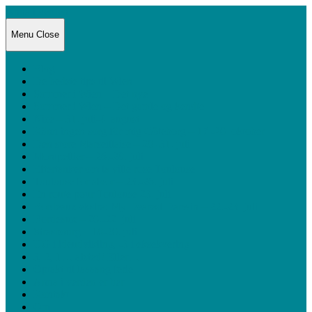
Anna i verden
Menu
Close
Blog
De bedste tips til Wien
Sommer i Wien – Det nye
Sommer i Wien – Det gamle og kendte
Nice – 31. juli-4. august
Känn ingen sorg för mig Göteborg – 17.-20. oktober
Den store Marseillaise – 28.-31. juli
Montpellier – 26.-28. juli
Eftertanker om la ville rose Toulouse
Toulouse for alvor – 23.-26. juli
En route pour Toulouse 23. juli
Bordeaux ekstra: My Dearest Darwin – 22.-23. juli
Bordeaux – 20.-22. juli
Strasbourg – 18-20. juli
UG i idéudvikling, -3 i eksekvering
3, 2, 1… afsted! Eller…
Optakt til laaaang ferie
Anna i verden er her
Kontakt
Om