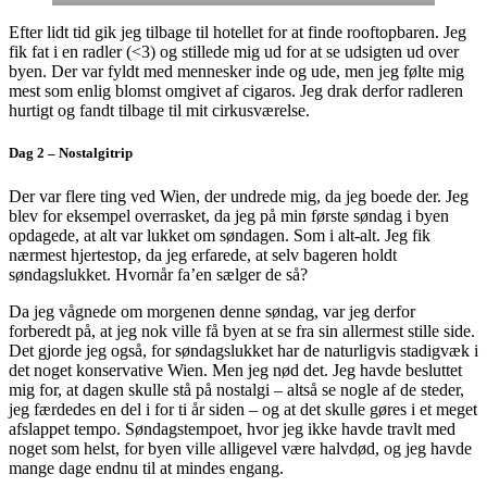
Efter lidt tid gik jeg tilbage til hotellet for at finde rooftopbaren. Jeg
fik fat i en radler (<3) og stillede mig ud for at se udsigten ud over
byen. Der var fyldt med mennesker inde og ude, men jeg følte mig
mest som enlig blomst omgivet af cigaros. Jeg drak derfor radleren
hurtigt og fandt tilbage til mit cirkusværelse.
Dag 2 – Nostalgitrip
Der var flere ting ved Wien, der undrede mig, da jeg boede der. Jeg
blev for eksempel overrasket, da jeg på min første søndag i byen
opdagede, at alt var lukket om søndagen. Som i alt-alt. Jeg fik
nærmest hjertestop, da jeg erfarede, at selv bageren holdt
søndagslukket. Hvornår fa’en sælger de så?
Da jeg vågnede om morgenen denne søndag, var jeg derfor
forberedt på, at jeg nok ville få byen at se fra sin allermest stille side.
Det gjorde jeg også, for søndagslukket har de naturligvis stadigvæk i
det noget konservative Wien. Men jeg nød det. Jeg havde besluttet
mig for, at dagen skulle stå på nostalgi – altså se nogle af de steder,
jeg færdedes en del i for ti år siden – og at det skulle gøres i et meget
afslappet tempo. Søndagstempoet, hvor jeg ikke havde travlt med
noget som helst, for byen ville alligevel være halvdød, og jeg havde
mange dage endnu til at mindes engang.