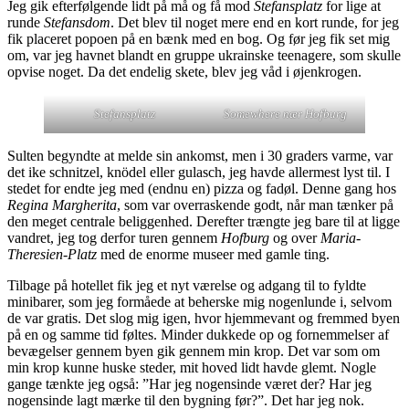
Jeg gik efterfølgende lidt på må og få mod
Stefansplatz
for lige at
runde
Stefansdom
. Det blev til noget mere end en kort runde, for jeg
fik placeret popoen på en bænk med en bog. Og før jeg fik set mig
om, var jeg havnet blandt en gruppe ukrainske teenagere, som skulle
opvise noget. Da det endelig skete, blev jeg våd i øjenkrogen.
Stefansplatz
Somewhere nær Hofburg
Sulten begyndte at melde sin ankomst, men i 30 graders varme, var
det ike schnitzel, knödel eller gulasch, jeg havde allermest lyst til. I
stedet for endte jeg med (endnu en) pizza og fadøl. Denne gang hos
Regina Margherita
, som var overraskende godt, når man tænker på
den meget centrale beliggenhed. Derefter trængte jeg bare til at ligge
vandret, jeg tog derfor turen gennem
Hofburg
og over
Maria-
Theresien-Platz
med de enorme museer med gamle ting.
Tilbage på hotellet fik jeg et nyt værelse og adgang til to fyldte
minibarer, som jeg formåede at beherske mig nogenlunde i, selvom
de var gratis. Det slog mig igen, hvor hjemmevant og fremmed byen
på en og samme tid føltes. Minder dukkede op og fornemmelser af
bevægelser gennem byen gik gennem min krop. Det var som om
min krop kunne huske steder, mit hoved lidt havde glemt. Nogle
gange tænkte jeg også: ”Har jeg nogensinde været der? Har jeg
nogensinde lagt mærke til den bygning før?”. Det har jeg nok.