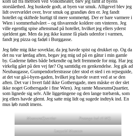
kom ud fra metroen ved Volkstheater, blev jeg ramt af byens
storslåethed. Jeg huskede godt, at byen var smuk. Alligevel blev jeg
lidt overvældet over, hvor smuk og grandiøs den er. Jeg fandt
hotellet og skiftede hurtigt til mere sommertøj. Der er bare varmere i
Wien i sommerhalvåret – og tilsvarende koldere om vinteren. Jeg
ville egentlig spise aftensmad på hotellet, hvilket jeg ellers yderst
sjældent gør. Men da jeg ikke kunne få plads udenfor i varmen,
fandt jeg pizza og fadøl i Burggasse.
Jeg følte mig ikke soveklar, da jeg havde spist og drukket op. Og da
det nu var lørdag aften, begav jeg mig ud på en gåtur i min gamle
by. Gaderne føltes både bekendte og helt fremmede for mig. Har jeg
virkelig gået på den vej før? Og samtidig en genkendelse. Jeg gik ad
Neubaugasse, Gumpendorferstrasse (der stod et sted i en rejseguide,
at det var gå-i-byen-gaden, hvilket jeg havde svært ved at se den
aften. Det var i hvert fald ikke Gothersgade, men måske er der slet
ikke noget Gothersgade i fine Wien). Jeg ramte MuseumsQuartier,
som lignede sig selv. Alle liggetingene og den lange træbænk, som
jeg ellers havde glemt. Jeg satte mig lidt og sugede indtryk ind. En
mus løb rundt imens.
MuseumsQuartier
Passage ind til MQ
Leopold Museum