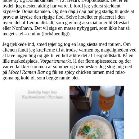
indre by og Donaukanalen – i 2. Bezirk Leopoldtstadt. Det er en
bydel, jeg næsten aldrig har været i, fordi jeg yderst sjældent
krydsede Donaukanalen. Og den dag i dag har jeg stadig til gode at
prøve at krydse den rigtige flod. Selve hotellet er placeret i den
nyere del af Leopoldtstadt, som gav mig associationer til Ørestad
eller Nordhavn. Det vil sige en masse nybyggeri, som ikke har så
meget sjæl – endnu (forhåbentligt).
Jeg tjekkede ind, smed tøjet og tog en lang siesta med touren. Om
aftenen fandt jeg kræfterne til at trodse varmen og mageligheden ved
at lave ingen ting og gik til en lidt ældre del af Leopoldtstadt. På en
lille markedsplads,
Vorgartenmarkt,
lå der flere spisesteder, og der
var en lækker summen af sommer og mennesker. Jeg slog mig ned
på
Mochi Ramen Bar
og fik en spicy chicken ramen med miso-
goma og kold øl, som begge ramte plet.
Kedelig kage hos
Kurkonditor
ei Oberlaas