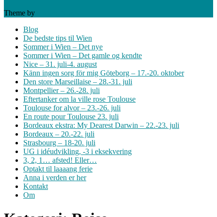
Theme by
Anders Norén
Blog
De bedste tips til Wien
Sommer i Wien – Det nye
Sommer i Wien – Det gamle og kendte
Nice – 31. juli-4. august
Känn ingen sorg för mig Göteborg – 17.-20. oktober
Den store Marseillaise – 28.-31. juli
Montpellier – 26.-28. juli
Eftertanker om la ville rose Toulouse
Toulouse for alvor – 23.-26. juli
En route pour Toulouse 23. juli
Bordeaux ekstra: My Dearest Darwin – 22.-23. juli
Bordeaux – 20.-22. juli
Strasbourg – 18-20. juli
UG i idéudvikling, -3 i eksekvering
3, 2, 1… afsted! Eller…
Optakt til laaaang ferie
Anna i verden er her
Kontakt
Om