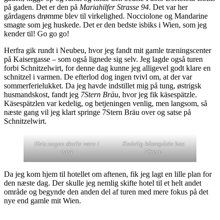
på gaden. Det er den på
Mariahilfer Strasse 94
. Det var her
gårdagens drømme blev til virkelighed. Nocciolone og Mandarine
smagte som jeg huskede. Det er den bedste isbiks i Wien, som jeg
kender til! Go go go!
Herfra gik rundt i Neubeu, hvor jeg fandt mit gamle træningscenter
på Kaisergasse – som også lignede sig selv. Jeg lagde også turen
forbi Schnitzelwirt, for denne dag kunne jeg alligevel godt klare en
schnitzel i varmen. De efterlod dog ingen tvivl om, at der var
sommerferielukket. Da jeg havde indstillet mig på tung, østrigsk
husmandskost, fandt jeg
7Stern Bräu
, hvor jeg fik käsespätzle.
Käsespätzlen var kedelig, og betjeningen venlig, men langsom, så
næste gang vil jeg klart springe 7Stern Bräu over og satse på
Schnitzelwirt.
Hvis nogen skulle være i
Kedelig käsespäzle hos
tvivl
7Stern
Da jeg kom hjem til hotellet om aftenen, fik jeg lagt en lille plan for
den næste dag. Der skulle jeg nemlig skifte hotel til et helt andet
område og begynde den anden del af turen med mere fokus på det
nye end gamle mit Wien.