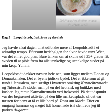
Sublim spicy chcken ramen
hos Mochi <3
Dag 5 – Leopoldstadt, fraktårne og skovløb
Jeg havde afsat dagen til at udforske mere af Leopoldstadt i et
adstadigt tempo. Eftersom hedebølgen for alvor havde ramt Wien,
var det en ret god plan. Bare tanken om at skulle ud i 35+ grader fik
sveden til at pible frem fra alle tænkelige og utænkelige steder på
min krop. Yummi.
Leopoldstadt dækker næsten hele øen, som ligger mellem Donau og
Donaukanalen. Det er byens jødiske bydel. Det er ikke som at gå
rundt i Jerusalem, men særligt i kvarteret omkring
Karmelitermarkt
og
Taborstraße
støder man på en del hebraisk og butikker med
kosher. Jeg ramte Karmalitermarkt ved frokosttid. På det tidspunkt
var der begrænset aktivitet på den lille markedsplads, så det var
næsten for nemt at få et lille bord på
Tewa am Markt
. Efter en
omgang hummus og meget lidt homemade isté slentrede jeg til
parken
Augarten
.