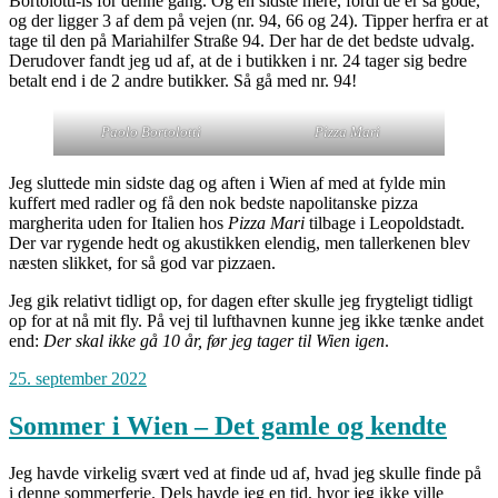
Bortolotti-is for denne gang. Og en sidste mere, fordi de er så gode,
og der ligger 3 af dem på vejen (nr. 94, 66 og 24). Tipper herfra er at
tage til den på Mariahilfer Straße 94. Der har de det bedste udvalg.
Derudover fandt jeg ud af, at de i butikken i nr. 24 tager sig bedre
betalt end i de 2 andre butikker. Så gå med nr. 94!
Paolo Bortolotti
Pizza Mari
Jeg sluttede min sidste dag og aften i Wien af med at fylde min
kuffert med radler og få den nok bedste napolitanske pizza
margherita uden for Italien hos
Pizza Mari
tilbage i Leopoldstadt.
Der var rygende hedt og akustikken elendig, men tallerkenen blev
næsten slikket, for så god var pizzaen.
Jeg gik relativt tidligt op, for dagen efter skulle jeg frygteligt tidligt
op for at nå mit fly. På vej til lufthavnen kunne jeg ikke tænke andet
end:
Der skal ikke gå 10 år, før jeg tager til Wien igen
.
25. september 2022
Sommer i Wien – Det gamle og kendte
Jeg havde virkelig svært ved at finde ud af, hvad jeg skulle finde på
i denne sommerferie. Dels havde jeg en tid, hvor jeg ikke ville