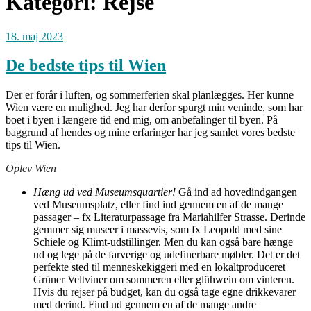
Kategori:
Rejse
18. maj 2023
De bedste tips til Wien
Der er forår i luften, og sommerferien skal planlægges. Her kunne
Wien være en mulighed. Jeg har derfor spurgt min veninde, som har
boet i byen i længere tid end mig, om anbefalinger til byen. På
baggrund af hendes og mine erfaringer har jeg samlet vores bedste
tips til Wien.
Oplev Wien
Hæng ud ved Museumsquartier!
Gå ind ad hovedindgangen
ved Museumsplatz, eller find ind gennem en af de mange
passager – fx Literaturpassage fra Mariahilfer Strasse. Derinde
gemmer sig museer i massevis, som fx Leopold med sine
Schiele og Klimt-udstillinger. Men du kan også bare hænge
ud og lege på de farverige og udefinerbare møbler. Det er det
perfekte sted til menneskekiggeri med en lokaltproduceret
Grüner Veltviner om sommeren eller glühwein om vinteren.
Hvis du rejser på budget, kan du også tage egne drikkevarer
med derind. Find ud gennem en af de mange andre