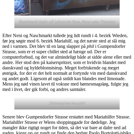
Naschmarkt byder på Lokum mit Rose, Natur oder Pistazien
Efter Neni og Naschmarkt tullede jeg lidt rundt i 4. bezirk Wieden,
før jeg søgte mod 6. bezirk Mariahilf, og det næste sted at slå mig
ned i varmen. Det blev til en lang slapper på
phil
i Gumpendorfer
Strasse, som er et super chillet sted at hænge ud. Der er
computerforbud, og det var almindeligt både at sidde alene eller med
andre. Her stod den på kaiserspritzer, som er hvidvin blandet med
danskvand og hyldeblomstsirup. Meget forfriskende og meget
østrigsk, for der er det helt normalt at fortynde vin med danskvand
og andet godt. Ligesom øl også snildt kan blandes med limonade.
Mens jeg nød vinen lavet til voksne med børnesmagsløg, fulgte jeg
med i livet, der gik forbi, og andres samtaler.
Kaiserspritze hos phil
Senere blev Gumpendorfer Strasse erstattet med Mariahilfer Strasse.
Mariahilfer Strasse er Wiens shoppinggade for dødelige. Jeg
mangler ikke rigtigt noget for tiden, så det var bare at dalre ned ad
gaden, kigge op og rundt og finde den bedste Paolo Bortolotti-isbiks