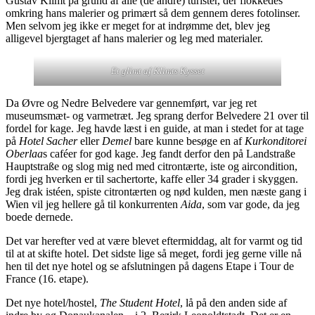
Gustav Klimt på grund af alle (de andre) turister, der flokkedes
omkring hans malerier og primært så dem gennem deres fotolinser.
Men selvom jeg ikke er meget for at indrømme det, blev jeg
alligevel bjergtaget af hans malerier og leg med materialer.
Et glimt af Klimts Kysset
Da Øvre og Nedre Belvedere var gennemført, var jeg ret
museumsmæt- og varmetræt. Jeg sprang derfor Belvedere 21 over til
fordel for kage. Jeg havde læst i en guide, at man i stedet for at tage
på
Hotel Sacher
eller
Demel
bare kunne besøge en af
Kurkonditorei
Oberlaa
s caféer for god kage. Jeg fandt derfor den på Landstraße
Hauptstraße og slog mig ned med citrontærte, iste og aircondition,
fordi jeg hverken er til sachertorte, kaffe eller 34 grader i skyggen.
Jeg drak istéen, spiste citrontærten og nød kulden, men næste gang i
Wien vil jeg hellere gå til konkurrenten
Aida
, som var gode, da jeg
boede dernede.
Det var herefter ved at være blevet eftermiddag, alt for varmt og tid
til at at skifte hotel. Det sidste lige så meget, fordi jeg gerne ville nå
hen til det nye hotel og se afslutningen på dagens Etape i Tour de
France (16. etape).
Det nye hotel/hostel,
The Student Hotel
, lå på den anden side af