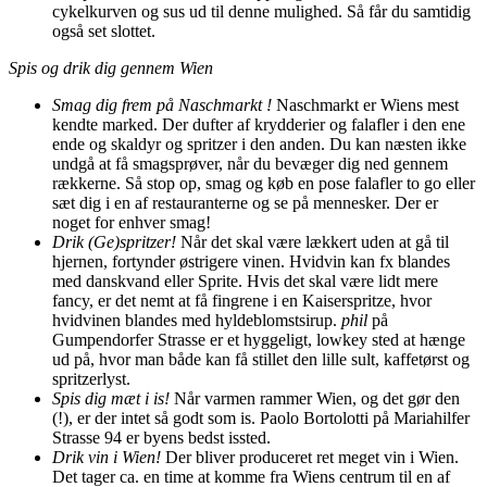
cykelkurven og sus ud til denne mulighed. Så får du samtidig
også set slottet.
Spis og drik dig gennem Wien
Smag dig frem på Naschmarkt !
Naschmarkt er Wiens mest
kendte marked. Der dufter af krydderier og falafler i den ene
ende og skaldyr og spritzer i den anden. Du kan næsten ikke
undgå at få smagsprøver, når du bevæger dig ned gennem
rækkerne. Så stop op, smag og køb en pose falafler to go eller
sæt dig i en af restauranterne og se på mennesker. Der er
noget for enhver smag!
Drik (Ge)spritzer!
Når det skal være lækkert uden at gå til
hjernen, fortynder østrigere vinen. Hvidvin kan fx blandes
med danskvand eller Sprite. Hvis det skal være lidt mere
fancy, er det nemt at få fingrene i en Kaiserspritze, hvor
hvidvinen blandes med hyldeblomstsirup.
phil
på
Gumpendorfer Strasse er et hyggeligt, lowkey sted at hænge
ud på, hvor man både kan få stillet den lille sult, kaffetørst og
spritzerlyst.
Spis dig mæt i is!
Når varmen rammer Wien, og det gør den
(!), er der intet så godt som is. Paolo Bortolotti på Mariahilfer
Strasse 94 er byens bedst issted.
Drik vin i Wien!
Der bliver produceret ret meget vin i Wien.
Det tager ca. en time at komme fra Wiens centrum til en af