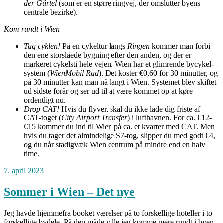
der Gürtel
(som er en større ringvej, der omslutter byens
centrale bezirke).
Kom rundt i Wien
Tag cyklen!
På en cykeltur langs
Ringen
kommer man forbi
den ene storslåede bygning efter den anden, og der er
markeret cykelsti hele vejen. Wien har et glimrende bycykel-
system (
WienMobil Rad
). Det koster €0,60 for 30 minutter, og
på 30 minutter kan man nå langt i Wien. Systemet blev skiftet
ud sidste forår og ser ud til at være kommet op at køre
ordentligt nu.
Drop CAT!
Hvis du flyver, skal du ikke lade dig friste af
CAT-toget (
City Airport Transfer
) i lufthavnen. For ca. €12-
€15 kommer du ind til Wien på ca. et kvarter med CAT. Men
hvis du tager det almindelige S7-tog, slipper du med godt €4,
og du når stadigvæk Wien centrum på mindre end en halv
time.
7. april 2023
Sommer i Wien – Det nye
Jeg havde hjemmefra booket værelser på to forskellige hoteller i to
forskellige bydele. På den måde ville jeg komme mere rundt i byen,