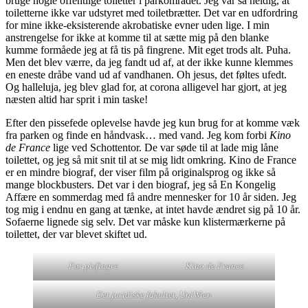
bruge nogle offentlige toiletter i parkområdet. Jeg var så heldig, at
toiletterne ikke var udstyret med toiletbrætter. Det var en udfordring
for mine ikke-eksisterende akrobatiske evner uden lige. I min
anstrengelse for ikke at komme til at sætte mig på den blanke
kumme formåede jeg at få tis på fingrene. Mit eget trods alt. Puha.
Men det blev værre, da jeg fandt ud af, at der ikke kunne klemmes
en eneste dråbe vand ud af vandhanen. Oh jesus, det føltes ufedt.
Og halleluja, jeg blev glad for, at corona alligevel har gjort, at jeg
næsten altid har sprit i min taske!
Efter den pissefede oplevelse havde jeg kun brug for at komme væk
fra parken og finde en håndvask… med vand. Jeg kom forbi
Kino
de France
lige ved Schottentor. De var søde til at lade mig låne
toilettet, og jeg så mit snit til at se mig lidt omkring. Kino de France
er en mindre biograf, der viser film på originalsprog og ikke så
mange blockbusters. Det var i den biograf, jeg så En Kongelig
Affære en sommerdag med få andre mennesker for 10 år siden. Jeg
tog mig i endnu en gang at tænke, at intet havde ændret sig på 10 år.
Sofaerne lignede sig selv. Det var måske kun klistermærkerne på
toilettet, der var blevet skiftet ud.
Før pisfingre
Kino de France
Det juridiske fakultet, UniWien