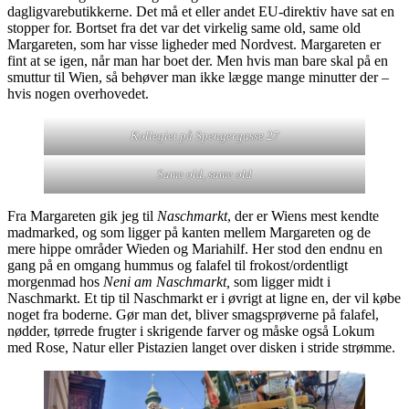
dagligvarebutikkerne. Det må et eller andet EU-direktiv have sat en
stopper for. Bortset fra det var det virkelig same old, same old
Margareten, som har visse ligheder med Nordvest. Margareten er
fint at se igen, når man har boet der. Men hvis man bare skal på en
smuttur til Wien, så behøver man ikke lægge mange minutter der –
hvis nogen overhovedet.
Kollegiet på Spengergasse 27
Same old, same old
Fra Margareten gik jeg til
Naschmarkt
, der er Wiens mest kendte
madmarked, og som ligger på kanten mellem Margareten og de
mere hippe områder Wieden og Mariahilf. Her stod den endnu en
gang på en omgang hummus og falafel til frokost/ordentligt
morgenmad hos
Neni am Naschmarkt,
som ligger midt i
Naschmarkt. Et tip til Naschmarkt er i øvrigt at ligne en, der vil købe
noget fra boderne. Gør man det, bliver smagsprøverne på falafel,
nødder, tørrede frugter i skrigende farver og måske også Lokum
med Rose, Natur eller Pistazien langet over disken i stride strømme.