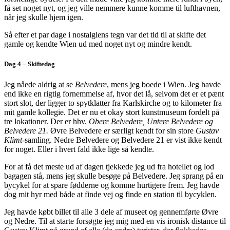
få set noget nyt, og jeg ville nemmere kunne komme til lufthavnen,
når jeg skulle hjem igen.
Så efter et par dage i nostalgiens tegn var det tid til at skifte det
gamle og kendte Wien ud med noget nyt og mindre kendt.
Dag 4 – Skiftedag
Jeg nåede aldrig at se
Belvedere
, mens jeg boede i Wien. Jeg havde
end ikke en rigtig fornemmelse af, hvor det lå, selvom det er et pænt
stort slot, der ligger to spytklatter fra Karlskirche og to kilometer fra
mit gamle kollegie. Det er nu et okay stort kunstmuseum fordelt på
tre lokationer. Der er hhv.
Obere Belvedere, Untere Belvedere og
Belvedere 21.
Øvre Belvedere er særligt kendt for sin store
Gustav
Klimt
-samling. Nedre Belvedere og Belvedere 21 er vist ikke kendt
for noget. Eller i hvert fald ikke lige så kendte.
For at få det meste ud af dagen tjekkede jeg ud fra hotellet og lod
bagagen stå, mens jeg skulle besøge på Belvedere. Jeg sprang på en
bycykel for at spare fødderne og komme hurtigere frem. Jeg havde
dog mit hyr med både at finde vej og finde en station til bycyklen.
Jeg havde købt billet til alle 3 dele af museet og gennemførte Øvre
og Nedre. Til at starte forsøgte jeg mig med en vis ironisk distance til