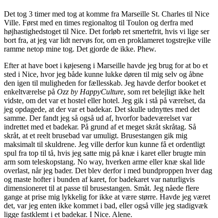
Det tog 3 timer med tog at komme fra Marseille St. Charles til Nice
Ville. Først med en times regionaltog til Toulon og derfra med
højhastighedstoget til Nice. Det forløb ret smertefrit, hvis vi lige ser
bort fra, at jeg var lidt nervøs for, om en proklameret togstrejke ville
ramme netop mine tog. Det gjorde de ikke. Phew.
Efter at have boet i køjeseng i Marseille havde jeg brug for at bo et
sted i Nice, hvor jeg både kunne lukke døren til mig selv og åbne
den igen til muligheden for fællesskab. Jeg havde derfor booket et
enkeltværelse på
Ozz by HappyCulture
, som ret belejligt ikke helt
vidste, om det var et hostel eller hotel. Jeg gik i stå på værelset, da
jeg opdagede, at der var et badekar. Det skulle udnyttes med det
samme. Der fandt jeg så også ud af, hvorfor badeværelset var
indrettet med et badekar. På grund af et meget skråt skråtag. Så
skråt, at et reelt brusebad var umuligt. Brusestangen gik mig
maksimalt til skuldrene. Jeg ville derfor kun kunne få et ordentligt
spul fra top til tå, hvis jeg satte mig på knæ i karet eller brugte min
arm som teleskopstang. No way, hverken arme eller knæ skal lide
overlast, når jeg bader. Det blev derfor i med bundproppen hver dag
og maste hofter i bunden af karet, for badekaret var naturligvis
dimensioneret til at passe til brusestangen. Småt. Jeg nåede flere
gange at prise mig lykkelig for ikke at være større. Havde jeg været
det, var jeg enten ikke kommet i bad, eller også ville jeg stadigvæk
ligge fastklemt i et badekar. I Nice. Alene.