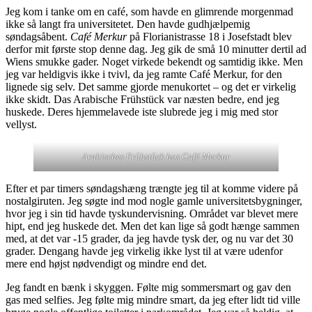
Jeg kom i tanke om en café, som havde en glimrende morgenmad
ikke så langt fra universitetet. Den havde gudhjælpemig
søndagsåbent.
Café Merkur
på Florianistrasse 18 i Josefstadt blev
derfor mit første stop denne dag. Jeg gik de små 10 minutter dertil ad
Wiens smukke gader. Noget virkede bekendt og samtidig ikke. Men
jeg var heldigvis ikke i tvivl, da jeg ramte Café Merkur, for den
lignede sig selv. Det samme gjorde menukortet – og det er virkelig
ikke skidt. Das Arabische Frühstück var næsten bedre, end jeg
huskede. Deres hjemmelavede iste slubrede jeg i mig med stor
vellyst.
Arabisches Frühstück hos Café Merkur
Efter et par timers søndagshæng trængte jeg til at komme videre på
nostalgiruten. Jeg søgte ind mod nogle gamle universitetsbygninger,
hvor jeg i sin tid havde tyskundervisning. Området var blevet mere
hipt, end jeg huskede det. Men det kan lige så godt hænge sammen
med, at det var -15 grader, da jeg havde tysk der, og nu var det 30
grader. Dengang havde jeg virkelig ikke lyst til at være udenfor
mere end højst nødvendigt og mindre end det.
Jeg fandt en bænk i skyggen. Følte mig sommersmart og gav den
gas med selfies. Jeg følte mig mindre smart, da jeg efter lidt tid ville