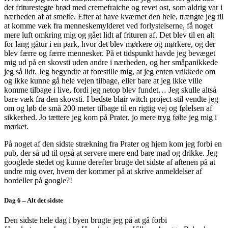
det friturestegte brød med cremefraiche og revet ost, som aldrig var i
nærheden af at smelte. Efter at have kværnet den hele, trængte jeg til
at komme væk fra menneskemylderet ved forlystelserne, få noget
mere luft omkring mig og gået lidt af frituren af. Det blev til en alt
for lang gåtur i en park, hvor det blev mørkere og mørkere, og der
blev færre og færre mennesker. På et tidspunkt havde jeg bevæget
mig ud på en skovsti uden andre i nærheden, og her småpanikkede
jeg så lidt. Jeg begyndte at forestille mig, at jeg enten vrikkede om
og ikke kunne gå hele vejen tilbage, eller bare at jeg ikke ville
komme tilbage i live, fordi jeg netop blev fundet… Jeg skulle altså
bare væk fra den skovsti. I bedste blair witch project-stil vendte jeg
om og løb de små 200 meter tilbage til en rigtig vej og følelsen af
sikkerhed. Jo tættere jeg kom på Prater, jo mere tryg følte jeg mig i
mørket.
På noget af den sidste strækning fra Prater og hjem kom jeg forbi en
pub, der så ud til også at servere mere end bare mad og drikke. Jeg
googlede stedet og kunne derefter bruge det sidste af aftenen på at
undre mig over, hvem der kommer på at skrive anmeldelser af
bordeller på google?!
Dag 6 – Alt det sidste
Den sidste hele dag i byen brugte jeg på at gå forbi