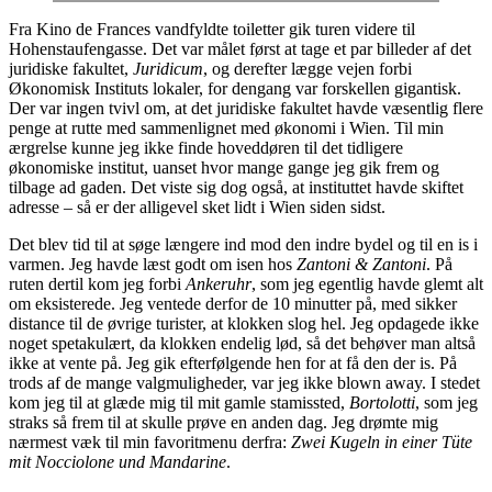
Fra Kino de Frances vandfyldte toiletter gik turen videre til
Hohenstaufengasse. Det var målet først at tage et par billeder af det
juridiske fakultet,
Juridicum
, og derefter lægge vejen forbi
Økonomisk Instituts lokaler, for dengang var forskellen gigantisk.
Der var ingen tvivl om, at det juridiske fakultet havde væsentlig flere
penge at rutte med sammenlignet med økonomi i Wien. Til min
ærgrelse kunne jeg ikke finde hoveddøren til det tidligere
økonomiske institut, uanset hvor mange gange jeg gik frem og
tilbage ad gaden. Det viste sig dog også, at instituttet havde skiftet
adresse – så er der alligevel sket lidt i Wien siden sidst.
Det blev tid til at søge længere ind mod den indre bydel og til en is i
varmen. Jeg havde læst godt om isen hos
Zantoni & Zantoni
. På
ruten dertil kom jeg forbi
Ankeruhr
, som jeg egentlig havde glemt alt
om eksisterede. Jeg ventede derfor de 10 minutter på, med sikker
distance til de øvrige turister, at klokken slog hel. Jeg opdagede ikke
noget spetakulært, da klokken endelig lød, så det behøver man altså
ikke at vente på. Jeg gik efterfølgende hen for at få den der is. På
trods af de mange valgmuligheder, var jeg ikke blown away. I stedet
kom jeg til at glæde mig til mit gamle stamissted,
Bortolotti
, som jeg
straks så frem til at skulle prøve en anden dag. Jeg drømte mig
nærmest væk til min favoritmenu derfra:
Zwei Kugeln in einer Tüte
mit Nocciolone und Mandarine
.