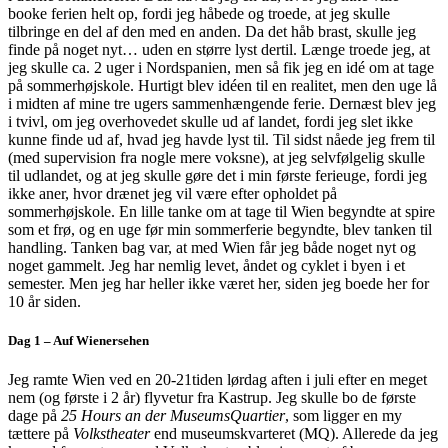
booke ferien helt op, fordi jeg håbede og troede, at jeg skulle
tilbringe en del af den med en anden. Da det håb brast, skulle jeg
finde på noget nyt… uden en større lyst dertil. Længe troede jeg, at
jeg skulle ca. 2 uger i Nordspanien, men så fik jeg en idé om at tage
på sommerhøjskole. Hurtigt blev idéen til en realitet, men den uge lå
i midten af mine tre ugers sammenhængende ferie. Dernæst blev jeg
i tvivl, om jeg overhovedet skulle ud af landet, fordi jeg slet ikke
kunne finde ud af, hvad jeg havde lyst til. Til sidst nåede jeg frem til
(med supervision fra nogle mere voksne), at jeg selvfølgelig skulle
til udlandet, og at jeg skulle gøre det i min første ferieuge, fordi jeg
ikke aner, hvor drænet jeg vil være efter opholdet på
sommerhøjskole. En lille tanke om at tage til Wien begyndte at spire
som et frø, og en uge før min sommerferie begyndte, blev tanken til
handling. Tanken bag var, at med Wien får jeg både noget nyt og
noget gammelt. Jeg har nemlig levet, åndet og cyklet i byen i et
semester. Men jeg har heller ikke været her, siden jeg boede her for
10 år siden.
Dag 1 – Auf Wienersehen
Jeg ramte Wien ved en 20-21tiden lørdag aften i juli efter en meget
nem (og første i 2 år) flyvetur fra Kastrup. Jeg skulle bo de første
dage på
25 Hours an der MuseumsQuartier
, som ligger en my
tættere på
Volkstheater
end museumskvarteret (MQ). Allerede da jeg