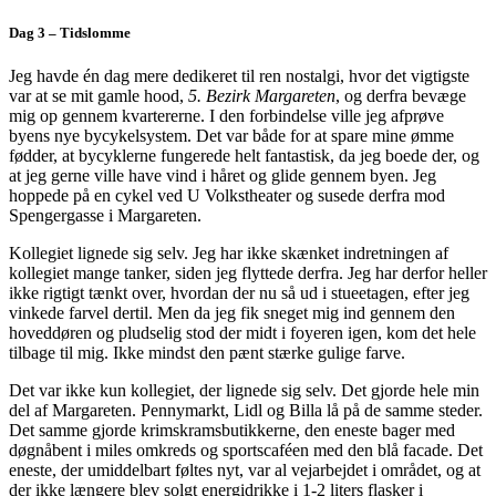
Dag 3 – Tidslomme
Jeg havde én dag mere dedikeret til ren nostalgi, hvor det vigtigste
var at se mit gamle hood,
5. Bezirk Margareten
, og derfra bevæge
mig op gennem kvartererne. I den forbindelse ville jeg afprøve
byens nye bycykelsystem. Det var både for at spare mine ømme
fødder, at bycyklerne fungerede helt fantastisk, da jeg boede der, og
at jeg gerne ville have vind i håret og glide gennem byen. Jeg
hoppede på en cykel ved U Volkstheater og susede derfra mod
Spengergasse i Margareten.
Kollegiet lignede sig selv. Jeg har ikke skænket indretningen af
kollegiet mange tanker, siden jeg flyttede derfra. Jeg har derfor heller
ikke rigtigt tænkt over, hvordan der nu så ud i stueetagen, efter jeg
vinkede farvel dertil. Men da jeg fik sneget mig ind gennem den
hoveddøren og pludselig stod der midt i foyeren igen, kom det hele
tilbage til mig. Ikke mindst den pænt stærke gulige farve.
Det var ikke kun kollegiet, der lignede sig selv. Det gjorde hele min
del af Margareten. Pennymarkt, Lidl og Billa lå på de samme steder.
Det samme gjorde krimskramsbutikkerne, den eneste bager med
døgnåbent i miles omkreds og sportscaféen med den blå facade. Det
eneste, der umiddelbart føltes nyt, var al vejarbejdet i området, og at
der ikke længere blev solgt energidrikke i 1-2 liters flasker i