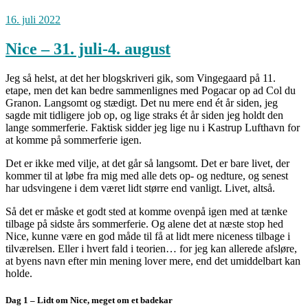
16. juli 2022
Nice – 31. juli-4. august
Jeg så helst, at det her blogskriveri gik, som Vingegaard på 11.
etape, men det kan bedre sammenlignes med Pogacar op ad Col du
Granon. Langsomt og stædigt. Det nu mere end ét år siden, jeg
sagde mit tidligere job op, og lige straks ét år siden jeg holdt den
lange sommerferie. Faktisk sidder jeg lige nu i Kastrup Lufthavn for
at komme på sommerferie igen.
Det er ikke med vilje, at det går så langsomt. Det er bare livet, der
kommer til at løbe fra mig med alle dets op- og nedture, og senest
har udsvingene i dem været lidt større end vanligt. Livet, altså.
Så det er måske et godt sted at komme ovenpå igen med at tænke
tilbage på sidste års sommerferie. Og alene det at næste stop hed
Nice, kunne være en god måde til få at lidt mere niceness tilbage i
tilværelsen. Eller i hvert fald i teorien… for jeg kan allerede afsløre,
at byens navn efter min mening lover mere, end det umiddelbart kan
holde.
Dag 1 – Lidt om Nice, meget om et badekar