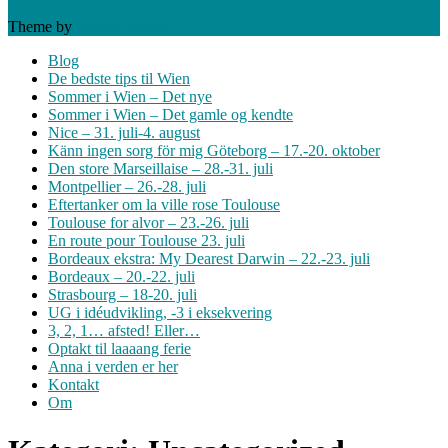
Theme by
Anders Norén
Blog
De bedste tips til Wien
Sommer i Wien – Det nye
Sommer i Wien – Det gamle og kendte
Nice – 31. juli-4. august
Känn ingen sorg för mig Göteborg – 17.-20. oktober
Den store Marseillaise – 28.-31. juli
Montpellier – 26.-28. juli
Eftertanker om la ville rose Toulouse
Toulouse for alvor – 23.-26. juli
En route pour Toulouse 23. juli
Bordeaux ekstra: My Dearest Darwin – 22.-23. juli
Bordeaux – 20.-22. juli
Strasbourg – 18-20. juli
UG i idéudvikling, -3 i eksekvering
3, 2, 1… afsted! Eller…
Optakt til laaaang ferie
Anna i verden er her
Kontakt
Om