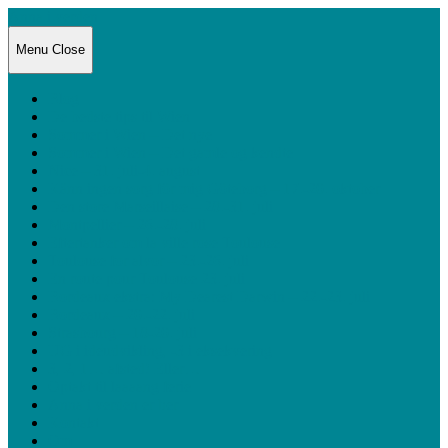
Anna i verden
Menu
Close
Blog
De bedste tips til Wien
Sommer i Wien – Det nye
Sommer i Wien – Det gamle og kendte
Nice – 31. juli-4. august
Känn ingen sorg för mig Göteborg – 17.-20. oktober
Den store Marseillaise – 28.-31. juli
Montpellier – 26.-28. juli
Eftertanker om la ville rose Toulouse
Toulouse for alvor – 23.-26. juli
En route pour Toulouse 23. juli
Bordeaux ekstra: My Dearest Darwin – 22.-23. juli
Bordeaux – 20.-22. juli
Strasbourg – 18-20. juli
UG i idéudvikling, -3 i eksekvering
3, 2, 1… afsted! Eller…
Optakt til laaaang ferie
Anna i verden er her
Kontakt
Om