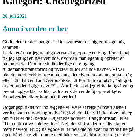
Kategori:
Uncategorized
28. juli 2021
Anna i verden er her
Gode idéer er der mange af. Det sværeste for mig er at tage mig
sammen.
I cirka ét år har jeg nemlig overvejet at oprette en blog. Først i maj
fik jeg spurgt en nær veninde, hvordan man egentlig opretter en
hjemmeside. Derefter skulle der lige en omgang
fuldemandsbrainstorms og tryktest til for at finde navnet. Vi var
blandt andet forbi tourdeanna, annaaleneiverden og annaomvej. Og
efter lidt “Bliver TourDeAnna ikke lidt Pornhub-agtigt?!”, “åh gud,
er det nu det rigtige navn!?”, “Åhr fuck, skal jeg virkelig også vælge
layout” og yadda, yadda, yadda er siden endelig oppe at køre.
Annaiverden.dk er kommet til verden!
Udgangspunktet for indlæggene vil være at rejse primært alene i
verden som en nogleogtrediveårig kvinde. Det vil ikke blive indlæg
om “Her er de 5 bedste 5-stjernede hoteller i Langtbortistan” eller
“Den ultimative pakkeguide”. Nej, det vil i stedet for blive langt
mere navlepilleri og halvgode elller helsløje billeder fra mine ture på
egen hånd. Jeg vil komme med både solstrålehistorierne og de der