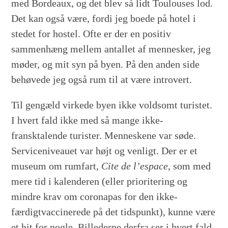
med Bordeaux, og det blev så lidt Toulouses lod.
Det kan også være, fordi jeg boede på hotel i
stedet for hostel. Ofte er der en positiv
sammenhæng mellem antallet af mennesker, jeg
møder, og mit syn på byen. På den anden side
behøvede jeg også rum til at være introvert.
Til gengæld virkede byen ikke voldsomt turistet.
I hvert fald ikke med så mange ikke-
fransktalende turister. Menneskene var søde.
Serviceniveauet var højt og venligt. Der er et
museum om rumfart,
Cite de l’espace
, som med
mere tid i kalenderen (eller prioritering og
mindre krav om coronapas for den ikke-
færdigtvaccinerede på det tidspunkt), kunne være
et hit for nogle. Billederne derfra ser i hvert fald