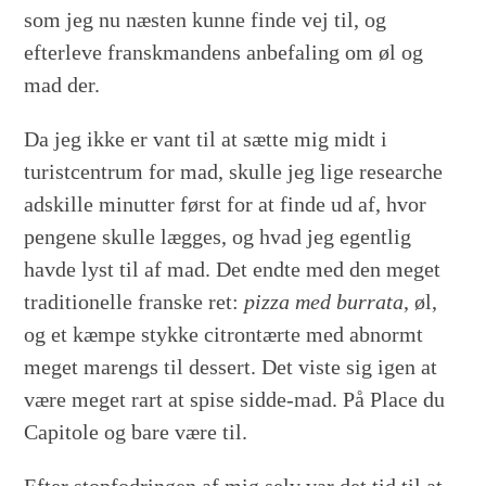
som jeg nu næsten kunne finde vej til, og
efterleve franskmandens anbefaling om øl og
mad der.
Da jeg ikke er vant til at sætte mig midt i
turistcentrum for mad, skulle jeg lige researche
adskille minutter først for at finde ud af, hvor
pengene skulle lægges, og hvad jeg egentlig
havde lyst til af mad. Det endte med den meget
traditionelle franske ret:
pizza med burrata
, øl,
og et kæmpe stykke citrontærte med abnormt
meget marengs til dessert. Det viste sig igen at
være meget rart at spise sidde-mad. På Place du
Capitole og bare være til.
Efter stopfodringen af mig selv var det tid til at