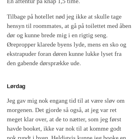
En aftentur på knap 1,5 time.
Tilbage på hotellet nød jeg ikke at skulle tage
hensyn til roommates, at gå på toilettet med åben
dør og kunne brede mig i en rigtig seng.
Ørepropper klarede byens lyde, mens en sko og
ekstrapuder foran døren kunne lukke lyset fra
den gabende dørsprække ude.
Lørdag
Jeg gav mig nok engang tid til at være sløv om
morgenen. Det gjorde så også, at jeg var ret
meget klar over, at de to nætter, som jeg først
havde booket, ikke var nok til at komme godt
nok rundt i byen. Heldigvis kunne jeg booke en